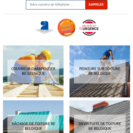
COUVREUR CHARPENTIER
PEINTURE SUR TOITURE
BE BELGIQUE
BE BELGIQUE
BÂCHAGE DE TOITURE BE
DEVIS FUITE DE TOITURE
BELGIQUE
BE BELGIQUE