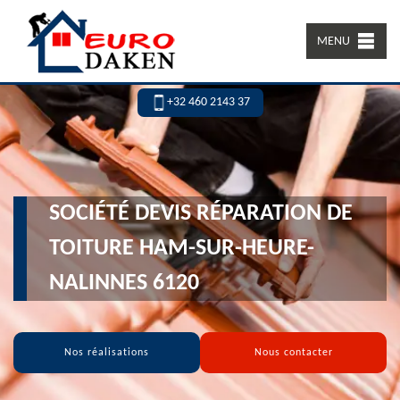
MENU
+32 460 2143 37
SOCIÉTÉ DEVIS RÉPARATION DE
TOITURE HAM-SUR-HEURE-
NALINNES 6120
Nos réalisations
Nous contacter