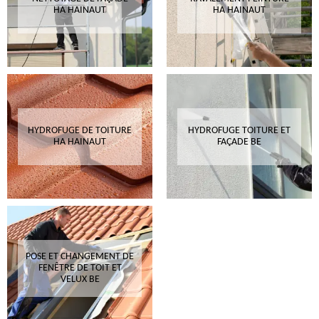
HA HAINAUT
HA HAINAUT
HYDROFUGE DE TOITURE
HYDROFUGE TOITURE ET
HA HAINAUT
FAÇADE BE
POSE ET CHANGEMENT DE
FENÊTRE DE TOIT ET
VELUX BE