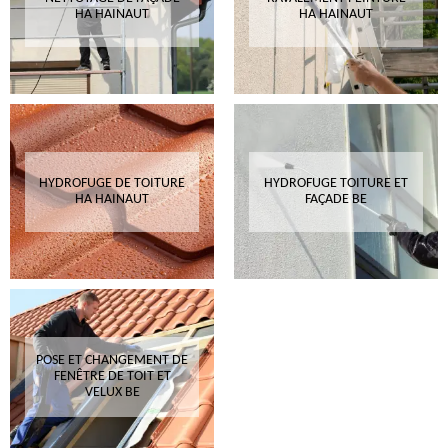
HA HAINAUT
HA HAINAUT
HYDROFUGE DE TOITURE
HYDROFUGE TOITURE ET
HA HAINAUT
FAÇADE BE
POSE ET CHANGEMENT DE
FENÊTRE DE TOIT ET
VELUX BE