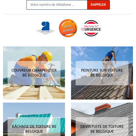
COUVREUR CHARPENTIER
PEINTURE SUR TOITURE
BE BELGIQUE
BE BELGIQUE
BÂCHAGE DE TOITURE BE
DEVIS FUITE DE TOITURE
BELGIQUE
BE BELGIQUE