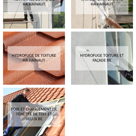
HA HAINAUT
HA HAINAUT
HYDROFUGE DE TOITURE
HYDROFUGE TOITURE ET
HA HAINAUT
FAÇADE BE
POSE ET CHANGEMENT DE
FENÊTRE DE TOIT ET
VELUX BE