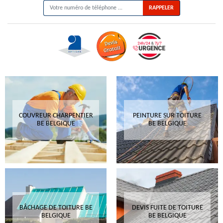
COUVREUR CHARPENTIER
PEINTURE SUR TOITURE
BE BELGIQUE
BE BELGIQUE
BÂCHAGE DE TOITURE BE
DEVIS FUITE DE TOITURE
BELGIQUE
BE BELGIQUE