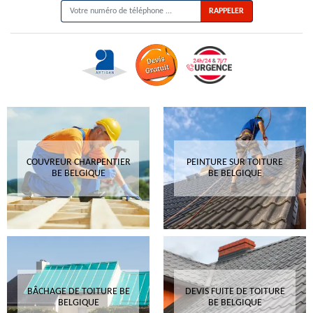
COUVREUR CHARPENTIER
PEINTURE SUR TOITURE
BE BELGIQUE
BE BELGIQUE
BÂCHAGE DE TOITURE BE
DEVIS FUITE DE TOITURE
BELGIQUE
BE BELGIQUE