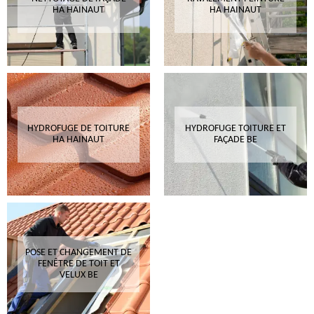
HA HAINAUT
HA HAINAUT
HYDROFUGE DE TOITURE
HYDROFUGE TOITURE ET
HA HAINAUT
FAÇADE BE
POSE ET CHANGEMENT DE
FENÊTRE DE TOIT ET
VELUX BE