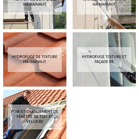
HA HAINAUT
HA HAINAUT
HYDROFUGE DE TOITURE
HYDROFUGE TOITURE ET
HA HAINAUT
FAÇADE BE
POSE ET CHANGEMENT DE
FENÊTRE DE TOIT ET
VELUX BE