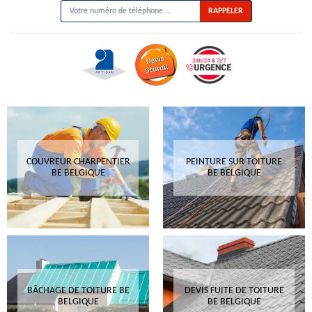
COUVREUR CHARPENTIER
PEINTURE SUR TOITURE
BE BELGIQUE
BE BELGIQUE
BÂCHAGE DE TOITURE BE
DEVIS FUITE DE TOITURE
BELGIQUE
BE BELGIQUE