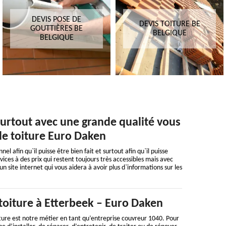
DEVIS POSE DE
DEVIS TOITURE BE
GOUTTIÈRES BE
BELGIQUE
BELGIQUE
 surtout avec une grande qualité vous
 de toiture Euro Daken
l afin qu`il puisse être bien fait et surtout afin qu`il puisse
ices à des prix qui restent toujours très accessibles mais avec
 site internet qui vous aidera à avoir plus d`informations sur les
toiture à Etterbeek – Euro Daken
iture est notre métier en tant qu’entreprise couvreur 1040. Pour