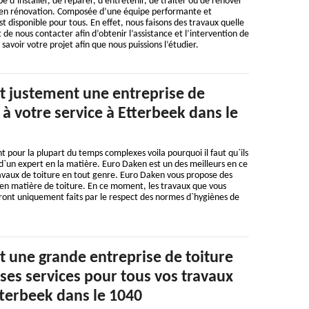
e d’installer, de réparer, d’entretenir, de traiter ou de rénover
u en rénovation. Composée d’une équipe performante et
est disponible pour tous. En effet, nous faisons des travaux quelle
it de nous contacter afin d’obtenir l’assistance et l’intervention de
savoir votre projet afin que nous puissions l’étudier.
t justement une entreprise de
t à votre service à Etterbeek dans le
t pour la plupart du temps complexes voila pourquoi il faut qu`ils
s d`un expert en la matière. Euro Daken est un des meilleurs en ce
ravaux de toiture en tout genre. Euro Daken vous propose des
 en matière de toiture. En ce moment, les travaux que vous
ont uniquement faits par le respect des normes d`hygiènes de
t une grande entreprise de toiture
 ses services pour tous vos travaux
tterbeek dans le 1040