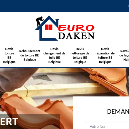
Devis
Devis
Devis
Devis
Rehaussement
Raval
toiture
changement de
nettoyage de
réparation de
de toiture BE
de faç
BE
tuile BE
toiture BE
toiture BE
Belgique
Hai
Belgique
Belgique
Belgique
Belgique
DEMAND
ERT