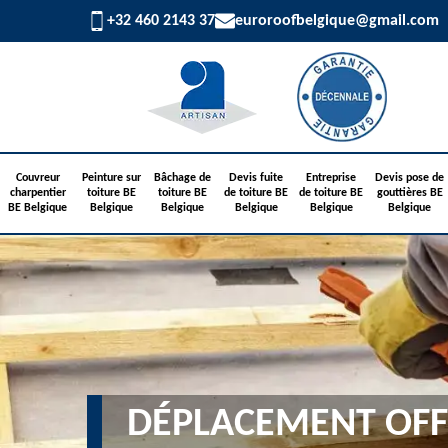
+32 460 2143 37
euroroofbelgique@gmail.com
Couvreur
Peinture sur
Bâchage de
Devis fuite
Entreprise
Devis pose de
charpentier
toiture BE
toiture BE
de toiture BE
de toiture BE
gouttières BE
BE Belgique
Belgique
Belgique
Belgique
Belgique
Belgique
DÉPLACEMENT OFF