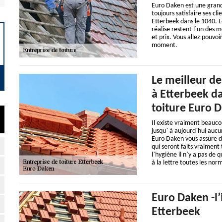
Euro Daken est une grand
toujours satisfaire ses cl
Etterbeek dans le 1040. L
réalise restent l`un des m
et prix. Vous allez pouvoi
moment.
Le meilleur de
à Etterbeek da
toiture Euro D
Il existe vraiment beauco
jusqu` à aujourd`hui aucu
Euro Daken vous assure de
qui seront faits vraiment
l`hygiène il n`y a pas de
à la lettre toutes les nor
Euro Daken -l’
Etterbeek