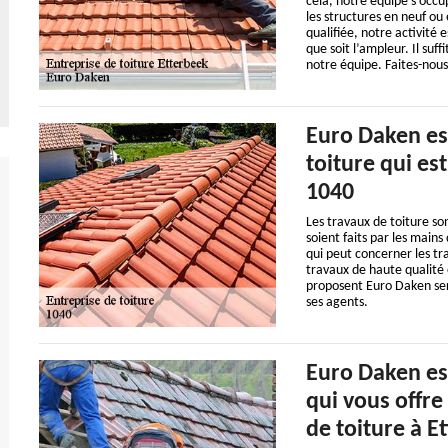
cela, notre équipe s’occup
les structures en neuf o
qualifiée, notre activité 
que soit l’ampleur. Il suff
notre équipe. Faites-nous 
Euro Daken es
toiture qui es
1040
Les travaux de toiture son
soient faits par les main
qui peut concerner les t
travaux de haute qualité
proposent Euro Daken ser
ses agents.
Euro Daken es
qui vous offre
de toiture à E