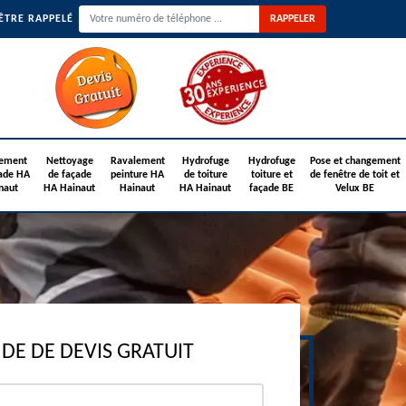
ÊTRE RAPPELÉ
ement
Nettoyage
Ravalement
Hydrofuge
Hydrofuge
Pose et changement
ade HA
de façade
peinture HA
de toiture
toiture et
de fenêtre de toit et
naut
HA Hainaut
Hainaut
HA Hainaut
façade BE
Velux BE
E DE DEVIS GRATUIT