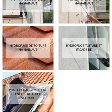
HA HAINAUT
HA HAINAUT
HYDROFUGE DE TOITURE
HYDROFUGE TOITURE ET
HA HAINAUT
FAÇADE BE
POSE ET CHANGEMENT DE
FENÊTRE DE TOIT ET
VELUX BE