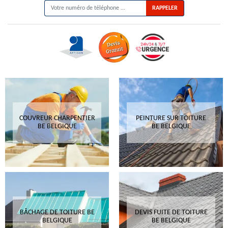
COUVREUR CHARPENTIER
PEINTURE SUR TOITURE
BE BELGIQUE
BE BELGIQUE
BÂCHAGE DE TOITURE BE
DEVIS FUITE DE TOITURE
BELGIQUE
BE BELGIQUE