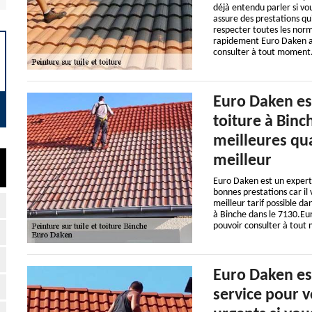
déjà entendu parler si vo
assure des prestations qui
respecter toutes les norm
rapidement Euro Daken a m
consulter à tout moment
Euro Daken es
toiture à Binc
meilleures qua
meilleur
Euro Daken est un expert 
bonnes prestations car il
meilleur tarif possible da
à Binche dans le 7130.Eur
pouvoir consulter à tout
Euro Daken est
service pour v