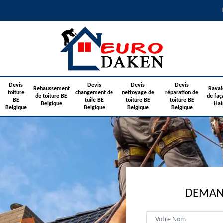
Devis
Devis
Devis
Devis
Rehaussement
Raval
toiture
changement de
nettoyage de
réparation de
de toiture BE
de faç
BE
tuile BE
toiture BE
toiture BE
Belgique
Hai
Belgique
Belgique
Belgique
Belgique
DEMAND