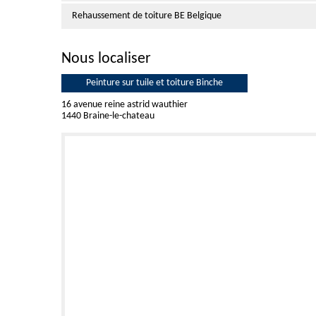
Rehaussement de toiture BE Belgique
Nous localiser
Peinture sur tuile et toiture Binche
16 avenue reine astrid wauthier
1440 Braine-le-chateau