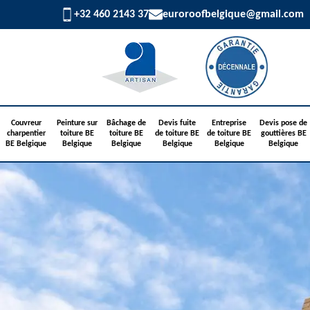
+32 460 2143 37
euroroofbelgique@gmail.com
Couvreur
Peinture sur
Bâchage de
Devis fuite
Entreprise
Devis pose de
charpentier
toiture BE
toiture BE
de toiture BE
de toiture BE
gouttières BE
BE Belgique
Belgique
Belgique
Belgique
Belgique
Belgique