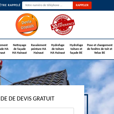
ÊTRE RAPPELÉ
ement
Nettoyage
Ravalement
Hydrofuge
Hydrofuge
Pose et changement
ade HA
de façade
peinture HA
de toiture
toiture et
de fenêtre de toit et
naut
HA Hainaut
Hainaut
HA Hainaut
façade BE
Velux BE
E DE DEVIS GRATUIT