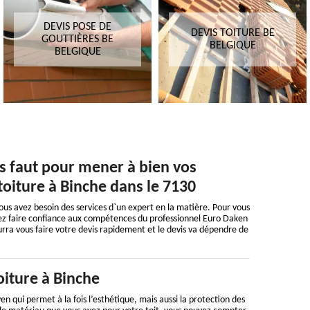
DEVIS POSE DE
DEVIS TOITURE BE
GOUTTIÈRES BE
BELGIQUE
BELGIQUE
us faut pour mener à bien vos
 toiture à Binche dans le 7130
ous avez besoin des services d`un expert en la matière. Pour vous
uvez faire confiance aux compétences du professionnel Euro Daken
urra vous faire votre devis rapidement et le devis va dépendre de
oiture à Binche
en qui permet à la fois l’esthétique, mais aussi la protection des