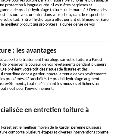
rofuge pour les toitures, mais il faudra bien choisir le plus adapté
e protection à longue durée. Si vous êtes perplexes et
te gamme de produit hydrofuge toiture sur le marché ? Demandez
est, il saura vous orienter dans votre choix, dans le respect de
e votre toit. Entre l’hydrofuge à effet perlant et filmogène, Euro
le meilleur produit qui prolongera la durée de vie de vos
ure : les avantages
 qu’apporte le traitement hydrofuge sur votre toiture à Forest.
t de préserver la couleur de vos revêtements pendant plusieurs
ge prévient votre toit des risques de fissures et des
Il contribue donc à garder intacte la tenue de vos revêtements
e les problèmes d’étanchéité. Le produit hydrofuge augmente
vos revêtements, tout en éliminant les mousses et lichens sur
e tout nocif pour l’environnement.
cialisée en entretien toiture à
à Forest est le meilleur moyen de le garder pérenne plusieurs
oiture comporte plusieurs étapes et diverses interventions comme