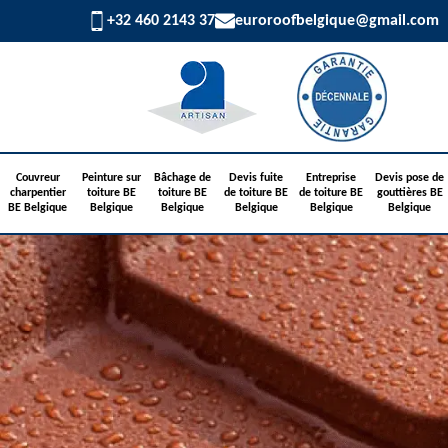
+32 460 2143 37
euroroofbelgique@gmail.com
Couvreur
Peinture sur
Bâchage de
Devis fuite
Entreprise
Devis pose de
charpentier
toiture BE
toiture BE
de toiture BE
de toiture BE
gouttières BE
BE Belgique
Belgique
Belgique
Belgique
Belgique
Belgique