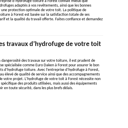
ntreprise d’hydrofuge toiture à Forest connait mieux que
drofuges adaptés à vos revêtements, ainsi que les bonnes
ne protection optimale de votre toit. La politique de
oiture à Forest est basée sur la satisfaction totale de ses
arif et la qualité du travail offerte. Faites confiance et demandez
les travaux d’hydrofuge de votre toit
 dangerosité des travaux sur votre toiture, il est prudent de
ise spécialisée comme Euro Daken à Forest pour assurer le bon
s d’hydrofuge toiture. Avec l’entreprise d’hydrofuge à Forest,
veau élevé de qualité de service ainsi que des accompagnements
e votre projet. L’hydrofuge de votre toit à Forest nécessite non
 spécifique des produits utilisées, mais aussi des équipements
ir en toute sécurité, dans les plus brefs délais.