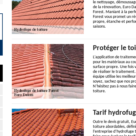
le nettoyage, démoussage,
de la rénovation, Euro Dak
Forest. Maniant à la perf
Forest vous promet un ré
propre, étanche et perfor
saisons.
Protéger le to
L’application de traiteme
pour les matériaux au cou
surface propre. Une fois 
de réaliser le traitement.
équipe utilise les meille
soyez, sachez que nos pro
N’hésitez pas à nous fair
toiture.
Tarif hydrofug
Outre le devis gratuit, E
toiture abordables, défini
l’entreprise d’hydrofuge 