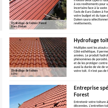
Il existe deux types d’hyd
à vos revêtements pour un
incertains face à la vas
l’avis de Euro Daken à For
votre budget et du type d
Daken saura sélectionner 
revêtements.
Hydrofuge toit
Multiples sont les atouts
Côté esthétique, il perme
années. Le produit hydrofu
phénomènes de porosité. 
et de les protéger contr
aussi la durée de vie de 
votre toit. Il n’est pas d
Entreprise spé
Forest
Entretenir votre toiture 
décennies. L’entretien t