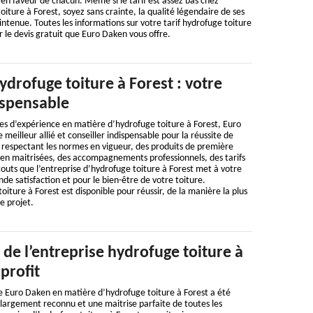
f en faveur de chacun. Même si le tarif est assez bas chez
oiture à Forest, soyez sans crainte, la qualité légendaire de ses
intenue. Toutes les informations sur votre tarif hydrofuge toiture
ur le devis gratuit que Euro Daken vous offre.
ydrofuge toiture à Forest : votre
ispensable
es d’expérience en matière d’hydrofuge toiture à Forest, Euro
eilleur allié et conseiller indispensable pour la réussite de
 respectant les normes en vigueur, des produits de première
ien maitrisées, des accompagnements professionnels, des tarifs
outs que l’entreprise d’hydrofuge toiture à Forest met à votre
nde satisfaction et pour le bien-être de votre toiture.
oiture à Forest est disponible pour réussir, de la manière la plus
re projet.
e de l’entreprise hydrofuge toiture à
profit
e Euro Daken en matière d’hydrofuge toiture à Forest a été
e largement reconnu et une maitrise parfaite de toutes les