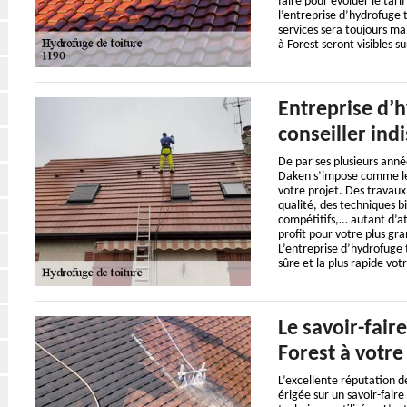
faire pour évoluer le tari
l’entreprise d’hydrofuge t
services sera toujours ma
à Forest seront visibles s
Entreprise d’h
conseiller ind
De par ses plusieurs anné
Daken s’impose comme le m
votre projet. Des travaux
qualité, des techniques b
compétitifs,… autant d’at
profit pour votre plus gra
L’entreprise d’hydrofuge t
sûre et la plus rapide vot
Le savoir-fair
Forest à votre 
L’excellente réputation d
érigée sur un savoir-fair