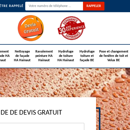
ÊTRE RAPPELÉ
ement
Nettoyage
Ravalement
Hydrofuge
Hydrofuge
Pose et changement
ade HA
de façade
peinture HA
de toiture
toiture et
de fenêtre de toit et
naut
HA Hainaut
Hainaut
HA Hainaut
façade BE
Velux BE
E DE DEVIS GRATUIT