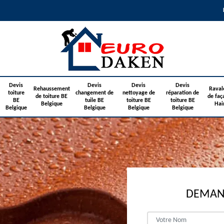
Devis
Devis
Devis
Devis
Rehaussement
Raval
toiture
changement de
nettoyage de
réparation de
de toiture BE
de faç
BE
tuile BE
toiture BE
toiture BE
Belgique
Hai
Belgique
Belgique
Belgique
Belgique
DEMAND