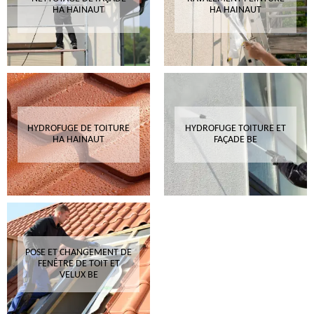
HA HAINAUT
HA HAINAUT
HYDROFUGE DE TOITURE
HYDROFUGE TOITURE ET
HA HAINAUT
FAÇADE BE
POSE ET CHANGEMENT DE
FENÊTRE DE TOIT ET
VELUX BE