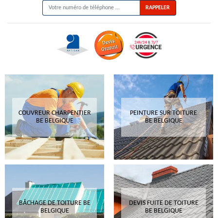
COUVREUR CHARPENTIER
PEINTURE SUR TOITURE
BE BELGIQUE
BE BELGIQUE
BÂCHAGE DE TOITURE BE
DEVIS FUITE DE TOITURE
BELGIQUE
BE BELGIQUE