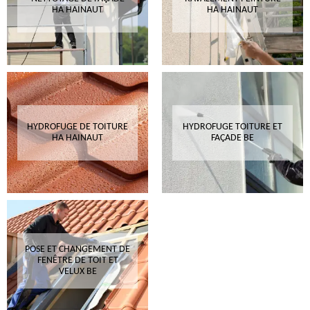
HA HAINAUT
HA HAINAUT
HYDROFUGE DE TOITURE
HYDROFUGE TOITURE ET
HA HAINAUT
FAÇADE BE
POSE ET CHANGEMENT DE
FENÊTRE DE TOIT ET
VELUX BE