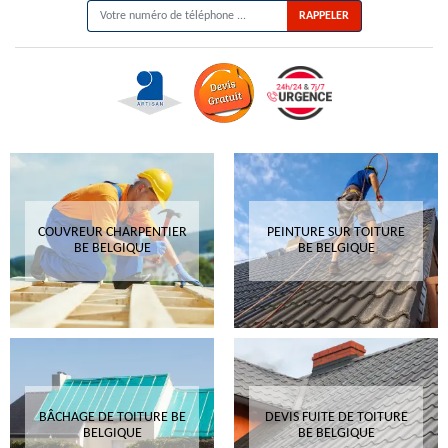
COUVREUR CHARPENTIER
PEINTURE SUR TOITURE
BE BELGIQUE
BE BELGIQUE
BÂCHAGE DE TOITURE BE
DEVIS FUITE DE TOITURE
BELGIQUE
BE BELGIQUE