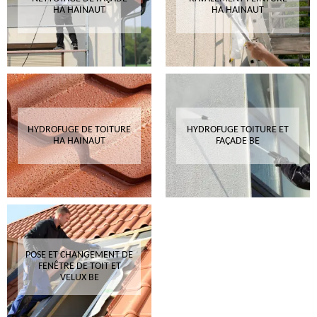
HA HAINAUT
HA HAINAUT
HYDROFUGE DE TOITURE
HYDROFUGE TOITURE ET
HA HAINAUT
FAÇADE BE
POSE ET CHANGEMENT DE
FENÊTRE DE TOIT ET
VELUX BE