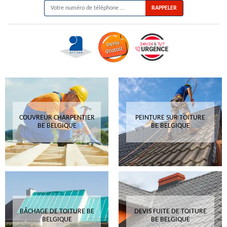
COUVREUR CHARPENTIER
PEINTURE SUR TOITURE
BE BELGIQUE
BE BELGIQUE
BÂCHAGE DE TOITURE BE
DEVIS FUITE DE TOITURE
BELGIQUE
BE BELGIQUE