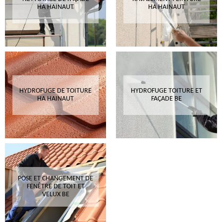
HA HAINAUT
HA HAINAUT
HYDROFUGE DE TOITURE
HYDROFUGE TOITURE ET
HA HAINAUT
FAÇADE BE
POSE ET CHANGEMENT DE
FENÊTRE DE TOIT ET
VELUX BE