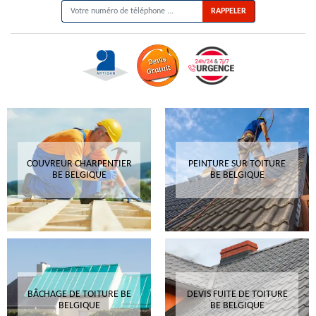
COUVREUR CHARPENTIER
PEINTURE SUR TOITURE
BE BELGIQUE
BE BELGIQUE
BÂCHAGE DE TOITURE BE
DEVIS FUITE DE TOITURE
BELGIQUE
BE BELGIQUE