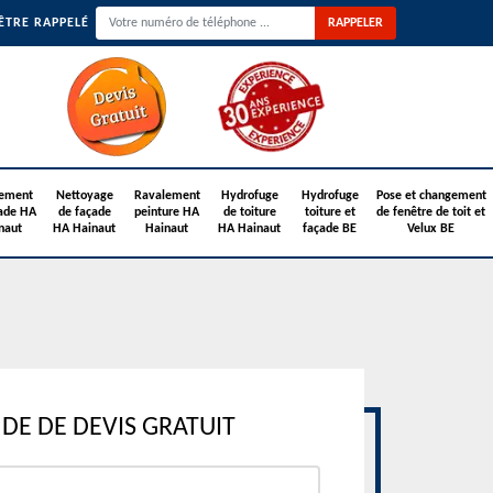
ÊTRE RAPPELÉ
ement
Nettoyage
Ravalement
Hydrofuge
Hydrofuge
Pose et changement
ade HA
de façade
peinture HA
de toiture
toiture et
de fenêtre de toit et
naut
HA Hainaut
Hainaut
HA Hainaut
façade BE
Velux BE
E DE DEVIS GRATUIT