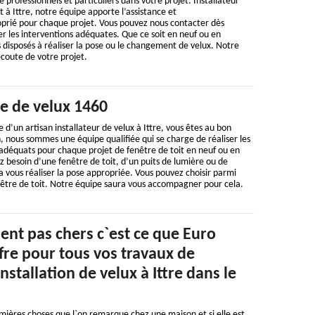
professionnels et particuliers dans votre projet. Installateur
 à Ittre, notre équipe apporte l’assistance et
rié pour chaque projet. Vous pouvez nous contacter dès
r les interventions adéquates. Que ce soit en neuf ou en
disposés à réaliser la pose ou le changement de velux. Notre
écoute de votre projet.
se de velux 1460
e d’un artisan installateur de velux à Ittre, vous êtes au bon
 nous sommes une équipe qualifiée qui se charge de réaliser les
 adéquats pour chaque projet de fenêtre de toit en neuf ou en
 besoin d’une fenêtre de toit, d’un puits de lumière ou de
a vous réaliser la pose appropriée. Vous pouvez choisir parmi
nêtre de toit. Notre équipe saura vous accompagner pour cela.
ent pas chers c`est ce que Euro
fre pour tous vos travaux de
nstallation de velux à Ittre dans le
emières choses que l`on remarque chez une maison et si elle est