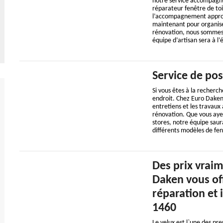
notre service accompagne 
réparateur fenêtre de toit
l’accompagnement approp
maintenant pour organise
rénovation, nous sommes 
équipe d’artisan sera à l’
Service de po
Si vous êtes à la recherch
endroit. Chez Euro Daken,
entretiens et les travaux
rénovation. Que vous ayez
stores, notre équipe saur
différents modèles de fe
Des prix vraim
Daken vous of
réparation et i
1460
Le velux est l`une des pr