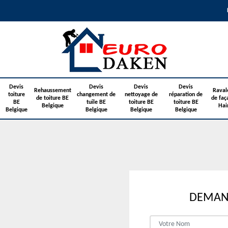
Devis
Devis
Devis
Devis
Rehaussement
Raval
toiture
changement de
nettoyage de
réparation de
de toiture BE
de faç
BE
tuile BE
toiture BE
toiture BE
Belgique
Hai
Belgique
Belgique
Belgique
Belgique
DEMAND