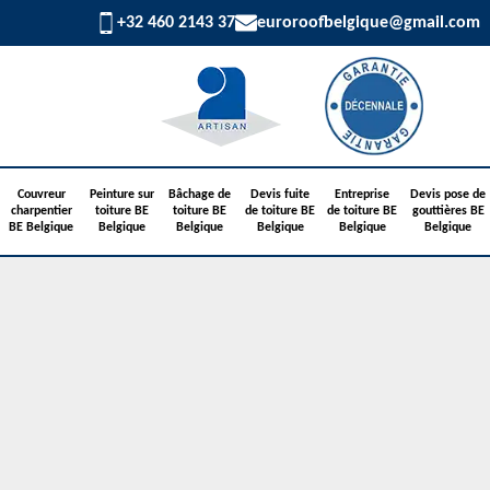
+32 460 2143 37
euroroofbelgique@gmail.com
Couvreur
Peinture sur
Bâchage de
Devis fuite
Entreprise
Devis pose de
charpentier
toiture BE
toiture BE
de toiture BE
de toiture BE
gouttières BE
BE Belgique
Belgique
Belgique
Belgique
Belgique
Belgique