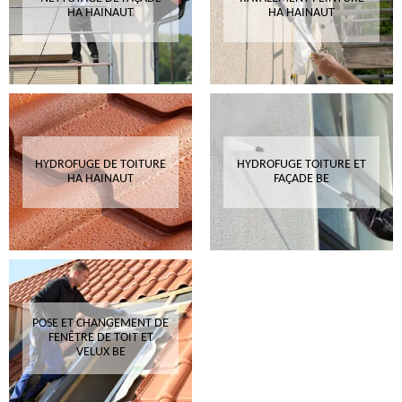
HA HAINAUT
HA HAINAUT
HYDROFUGE DE TOITURE
HYDROFUGE TOITURE ET
HA HAINAUT
FAÇADE BE
POSE ET CHANGEMENT DE
FENÊTRE DE TOIT ET
VELUX BE