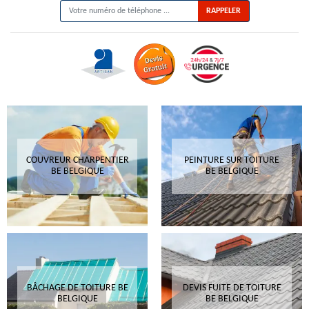
COUVREUR CHARPENTIER
PEINTURE SUR TOITURE
BE BELGIQUE
BE BELGIQUE
BÂCHAGE DE TOITURE BE
DEVIS FUITE DE TOITURE
BELGIQUE
BE BELGIQUE