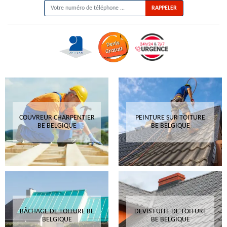
COUVREUR CHARPENTIER
PEINTURE SUR TOITURE
BE BELGIQUE
BE BELGIQUE
BÂCHAGE DE TOITURE BE
DEVIS FUITE DE TOITURE
BELGIQUE
BE BELGIQUE