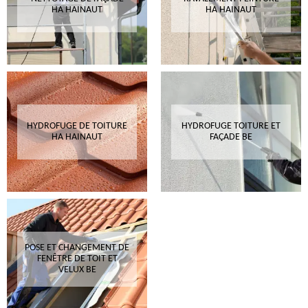
HA HAINAUT
HA HAINAUT
HYDROFUGE DE TOITURE
HYDROFUGE TOITURE ET
HA HAINAUT
FAÇADE BE
POSE ET CHANGEMENT DE
FENÊTRE DE TOIT ET
VELUX BE