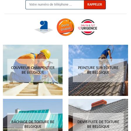
COUVREUR CHARPENTIER
PEINTURE SUR TOITURE
BE BELGIQUE
BE BELGIQUE
BÂCHAGE DE TOITURE BE
DEVIS FUITE DE TOITURE
BELGIQUE
BE BELGIQUE