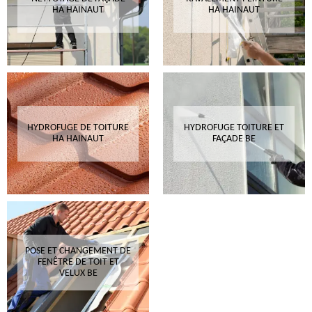
HA HAINAUT
HA HAINAUT
HYDROFUGE DE TOITURE
HYDROFUGE TOITURE ET
HA HAINAUT
FAÇADE BE
POSE ET CHANGEMENT DE
FENÊTRE DE TOIT ET
VELUX BE